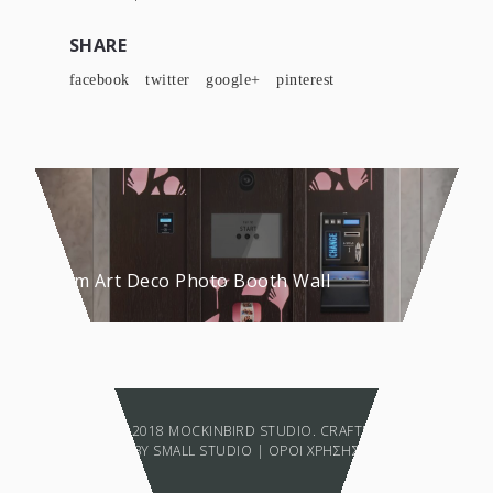
SHARE
facebook
twitter
google+
pinterest
Custom Art Deco Photo Booth Wall
COPYRIGHT © 2018 MOCKINBIRD STUDIO. CRAFTED WITH LOVE
BY
SMALL STUDIO
|
ΟΡΟΙ ΧΡΗΣΗΣ