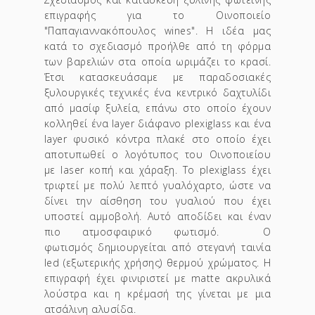
επιγραφής για το Οινοποιείο
"Παπαγιαννακόπουλος wines". Η ιδέα μας
κατά το σχεδιασμό προήλθε από τη φόρμα
των βαρελιών στα οποία ωριμάζει το κρασί.
Έτσι κατασκευάσαμε με παραδοσιακές
ξυλουργικές τεχνικές ένα κεντρικό δαχτυλίδι
από μασίφ ξυλεία, επάνω στο οποίο έχουν
κολληθεί ένα layer διάφανο plexiglass και ένα
layer φυσικό κόντρα πλακέ στο οποίο έχει
αποτυπωθεί ο λογότυπος του Οινοποιείου
με laser κοπή και χάραξη. Το plexiglass έχει
τριφτεί με πολύ λεπτό γυαλόχαρτο, ώστε να
δίνει την αίσθηση του γυαλιού που έχει
υποστεί αμμοβολή. Αυτό αποδίδει και έναν
πιο ατμοσφαιρικό φωτισμό. Ο
φωτισμός δημιουργείται από στεγανή ταινία
led (εξωτερικής χρήσης) θερμού χρώματος. Η
επιγραφή έχει φινιριστεί με matte ακρυλικά
λούστρα και η κρέμασή της γίνεται με μια
ατσάλινη αλυσίδα.