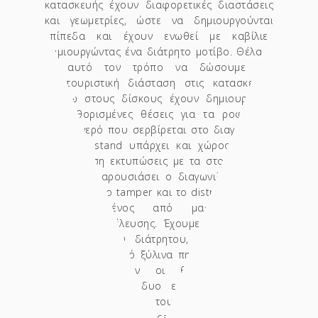
κατασκευής έχουν διαφορετικές διαστάσεις
και γεωμετρίες, ώστε να δημιουργούνται
επίπεδα και έχουν ενωθεί με καβίλιες
δημιουργώντας ένα διάτρητο μοτίβο. Θέλαμε
με αυτό τον τρόπο να δώσουμε μια
φουτουριστική διάσταση στις κατασκευές.
Επάνω στους δίσκους έχουν δημιουργηθεί
προκαθορισμένες θέσεις για τα ροφήματα
και το νερό που σερβίρεται στο διαγωνισμό,
ενώ στα stand υπάρχει και χώρος για την
τοποθέτηση εκτυπώσεις με τα στοιχεία που
θέλει να παρουσιάσει ο διαγωνιζόμενος. Ο
δίσκος για το tamper και το distributor, είναι
κατασκευασμένος από μασίφ ξυλεία
εξωτικής προέλευσης. Έχουμε κρατήσει την
φιλοσοφία του διάτρητου, δημιουργώντας
ένα κάνναβο από ξύλινα πηχάκια πάνω στο
οποία υπάρχουν οι θέσεις για την
τοποθέτηση των δυο εργαλείων. Για την
φωτογράφηση του εξοπλισμού,
φιλοξενηθήκαμε στο cafe Las Ramblas στη